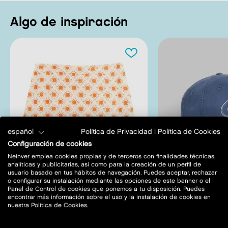
Algo de inspiración
español
Política de Privacidad
|
Política de Cookies
Configuración de cookies
Neinver emplea cookies propias y de terceros con finalidades técnicas,
analíticas y publicitarias, así como para la creación de un perfil de
usuario basado en tus hábitos de navegación. Puedes aceptar, rechazar
o configurar su instalación mediante las opciones de este banner o el
Panel de Control de cookies que ponemos a tu disposición. Puedes
SALE
encontrar más información sobre el uso y la instalación de cookies en
nuestra Política de Cookies.
MANGO OUTLET
PEPE JEANS
Falda Mango
Pepe jeans gorra